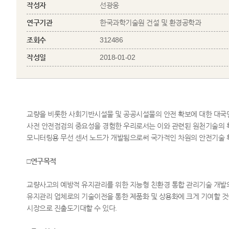
작성자
선광웅
연구기관
한국과학기술원 건설 및 환경공학과
조회수
312486
작성일
2018-01-02
교량을 비롯한 사회기반시설물 및 공공시설물의 안전 확보에 대한 대국
사전 안전점검의 중요성을 경험한 우리로서는 이와 관련된 원천기술의 확
모니터링용 무선 센서 노드가 개발됨으로써 국가적인 차원의 안전기술 확
□연구목적
교량사고의 예방적 유지관리를 위한 지능형 친환경 통합 관리기술 개발의
유지관리 업체로의 기술이전을 통한 제품화 및 상용화에 크게 기여할 것
시장으로 진출도기대할 수 있다.