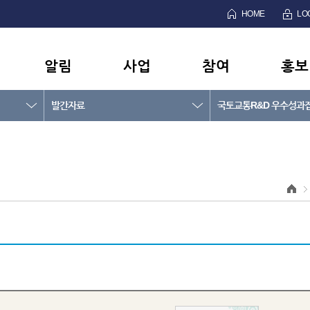
HOME
LO
알림
사업
참여
홍보
발간자료
국토교통R&D 우수성과