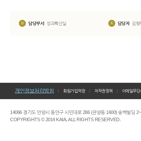
담당부서
성과확산실
담당자
김량
개인정보처리방침
회원가입약관
저작권정책
이메일무단
14066 경기도 안양시 동안구 시민대로 286 (관양동 1600) 송백빌딩 2~7,9F 
COPYRIGHTS © 2014 KAIA, ALL RIGHTS RESERVED.