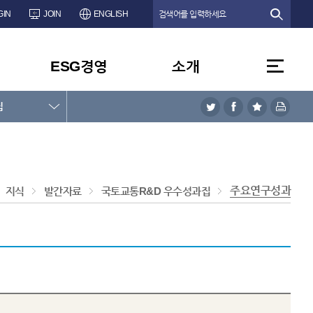
GIN
JOIN
ENGLISH
ESG경영
소개
집
주요연구성과
지식
발간자료
국토교통R&D 우수성과집