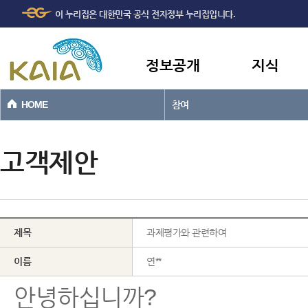
주메뉴
본문바로가기
이 누리집은 대한민국 공식 전자정부 누리집입니다.
바로가기
정보공개
지식
HOME
참여
고객제안
제목
과제평가와 관련하여
이름
연**
안녕하십니까?