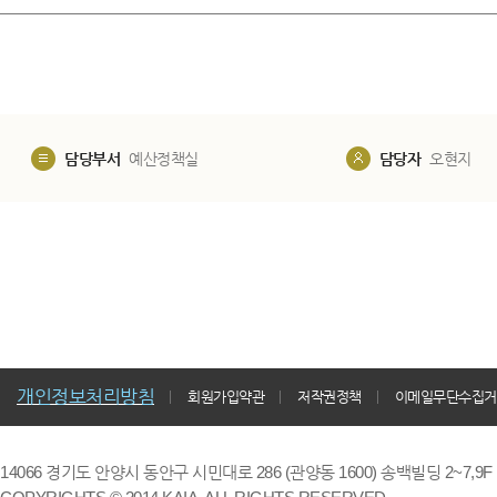
담당부서
예산정책실
담당자
오현지
개인정보처리방침
회원가입약관
저작권정책
이메일무단수집거
14066 경기도 안양시 동안구 시민대로 286 (관양동 1600) 송백빌딩 2~7,9F / TE