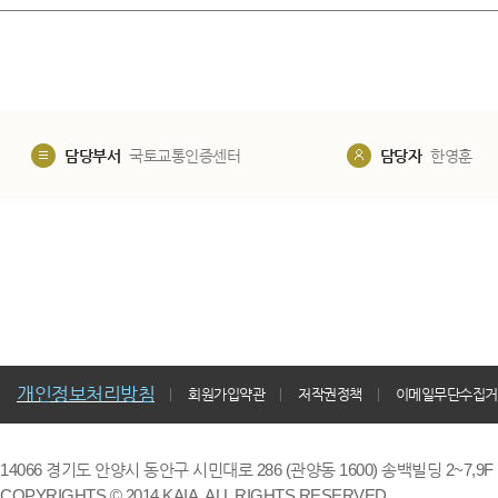
담당부서
국토교통인증센터
담당자
한영훈
개인정보처리방침
회원가입약관
저작권정책
이메일무단수집거
14066 경기도 안양시 동안구 시민대로 286 (관양동 1600) 송백빌딩 2~7,9F / TE
COPYRIGHTS © 2014 KAIA, ALL RIGHTS RESERVED.