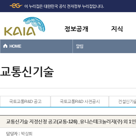
주메뉴
본문바로가기
이 누리집은 대한민국 공식 전자정부 누리집입니다.
바로가기
정보공개
지식
HOME
알림
교통신기술
국토교통R&D 공고
국토교통R&D 사전공시
건설신기
교통신기술 지정신청 공고(교통-126)_유니슨테크놀러지(주) 외 1인
담당자 :
박상희