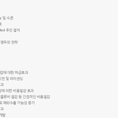
략
성능 및 수준
체계
 Bed 추진 절차
 경쟁우위 전략
 산업에 대한 파급효과
 이전 및 라이센싱
효과
개발에 의한 비용절감 효과
28;물류비 절감 등 간접적인 비용절감
확보로 해외수출 가능성 증가
효과
 개발