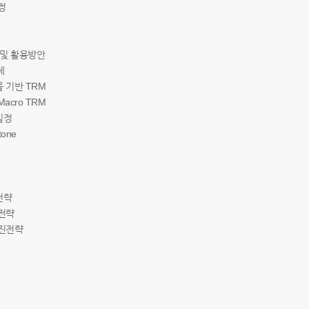
과정
계 및 활용방안
제
물 기반 TRM
Macro TRM
진일정
tone
화전략
 전략
추진전략