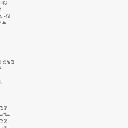
세부내용
성
 및 내용
술지표
황 및 발전
준
마킹
석
및 전망
프로젝트
및 전망
프로젝트