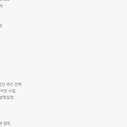
분석
향
사업단 추진 전략
및 비전 수립
 방향설정
기본 원칙