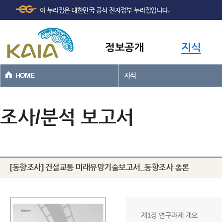
주메뉴
본문바로가기
이 누리집은 대한민국 공식 전자정부 누리집입니다.
바로가기
정보공개
지식
HOME
지식
조사/분석 보고서
[동향조사] 건설교통 미래유망기술보고서_동향조사 총론
제1장 연구과제 개요