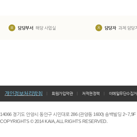
담당부서
해당 사업실
담당자
과제 담당
개인정보처리방침
회원가입약관
저작권정책
이메일무단수집거
14066 경기도 안양시 동안구 시민대로 286 (관양동 1600) 송백빌딩 2~7,9F / TE
COPYRIGHTS © 2014 KAIA, ALL RIGHTS RESERVED.