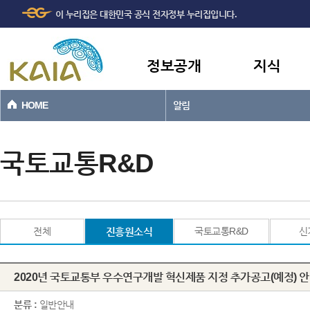
주메뉴
본문바로가기
이 누리집은 대한민국 공식 전자정부 누리집입니다.
바로가기
정보공개
지식
HOME
알림
국토교통R&D
전체
진흥원소식
국토교통R&D
신
2020년 국토교통부 우수연구개발 혁신제품 지정 추가공고(예정) 
분류 :
일반안내