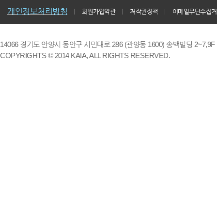
개인정보처리방침
회원가입약관
저작권정책
이메일무단수집거
14066 경기도 안양시 동안구 시민대로 286 (관양동 1600) 송백빌딩 2~7,9F / TE
COPYRIGHTS © 2014 KAIA, ALL RIGHTS RESERVED.