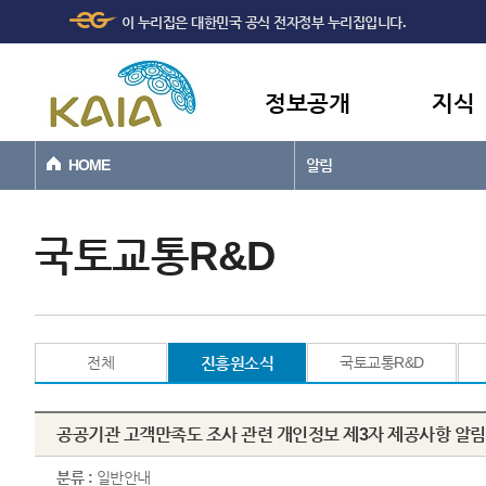
주메뉴
본문바로가기
이 누리집은 대한민국 공식 전자정부 누리집입니다.
바로가기
정보공개
지식
HOME
알림
국토교통R&D
전체
진흥원소식
국토교통R&D
공공기관 고객만족도 조사 관련 개인정보 제3자 제공사항 알림
분류 :
일반안내