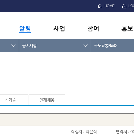
HOME
LO
알림
사업
참여
홍보
공지사항
국토교통R&D
신기술
인재채용
작성자 :
곽윤석
연락처 :
0