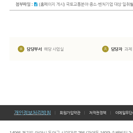
첨부파일 :
(홈페이지 게시) 국토교통분야 중소·벤처기업 대상 일취월장
담당부서
해당 사업실
담당자
과제
개인정보처리방침
회원가입약관
저작권정책
이메일무단
14066 경기도 안양시 동안구 시민대로 286 (관양동 1600) 송백빌딩 2~7,9F 