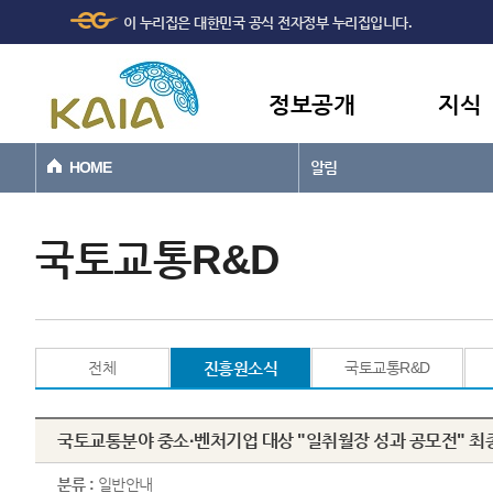
주메뉴
본문바로가기
이 누리집은 대한민국 공식 전자정부 누리집입니다.
바로가기
정보공개
지식
HOME
알림
국토교통R&D
전체
진흥원소식
국토교통R&D
국토교통분야 중소·벤처기업 대상 "일취월장 성과 공모전" 최
분류 :
일반안내