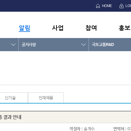
HOME
LO
알림
사업
참여
홍보
공지사항
국토교통R&D
신기술
인재채용
종 결과 안내
작성자 :
송계수
연락처 :
0