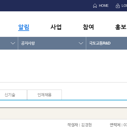
HOME
LO
알림
사업
참여
홍보
공지사항
국토교통R&D
신기술
인재채용
작성자 :
김경현
연락처 :
0