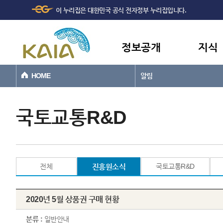
주메뉴
본문바로가기
이 누리집은 대한민국 공식 전자정부 누리집입니다.
바로가기
정보공개
지식
HOME
알림
국토교통R&D
전체
진흥원소식
국토교통R&D
2020년 5월 상품권 구매 현황
분류 :
일반안내