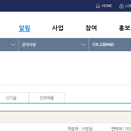
HOME
LO
알림
사업
참여
홍보
공지사항
국토교통R&D
신기술
인재채용
작성자 :
서명원
연락처 :
03