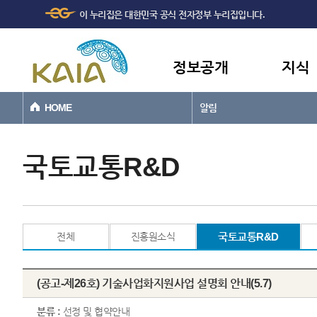
주메뉴
본문바로가기
이 누리집은 대한민국 공식 전자정부 누리집입니다.
바로가기
정보공개
지식
HOME
알림
국토교통R&D
전체
진흥원소식
국토교통R&D
(공고-제26호) 기술사업화지원사업 설명회 안내(5.7)
분류 :
선정 및 협약안내