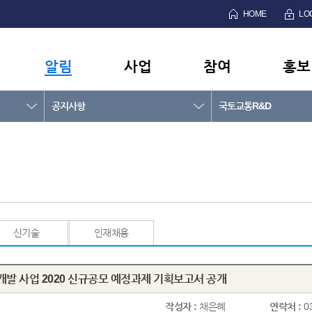
HOME
LO
알림
사업
참여
홍보
공지사항
국토교통R&D
신기술
인재채용
발 사업 2020 신규공모 예정과제 기획보고서 공개
작성자 :
채은혜
연락처 :
0