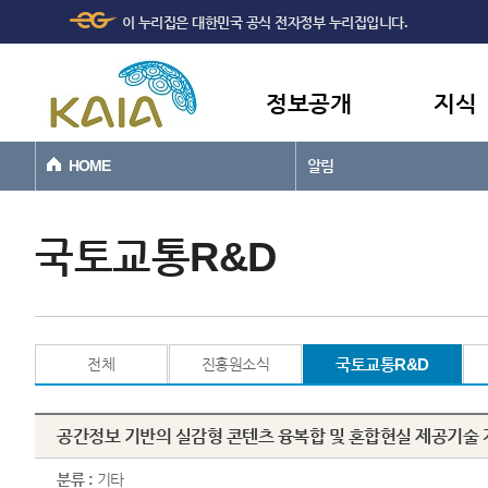
주메뉴
본문바로가기
이 누리집은 대한민국 공식 전자정부 누리집입니다.
바로가기
정보공개
지식
HOME
알림
국토교통R&D
전체
진흥원소식
국토교통R&D
공간정보 기반의 실감형 콘텐츠 융복합 및 혼합현실 제공기술 개
분류 :
기타