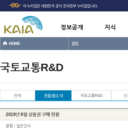
주메뉴
본문바로가기
이 누리집은 대한민국 공식 전자정부 누리집입니다.
바로가기
정보공개
지식
HOME
알림
국토교통R&D
전체
진흥원소식
국토교통R&D
신
2019년 8월 상품권 구매 현황
분류 :
일반안내