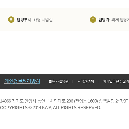
담당부서
해당 사업실
담당자
과제 담당
개인정보처리방침
회원가입약관
저작권정책
이메일무단수집거
14066 경기도 안양시 동안구 시민대로 286 (관양동 1600) 송백빌딩 2~7,9F / TE
COPYRIGHTS © 2014 KAIA, ALL RIGHTS RESERVED.