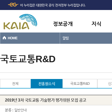
주메뉴
본문바로가기
이 누리집은 대한민국 공식 전자정부 누리집입니다.
바로가기
정보공개
지식
HOME
알림
국토교통R&D
전체
진흥원소식
국토교통R&D
신
2019년 3차 국토교통 기술평가 평가위원 모집 공고
분류 :
일반안내