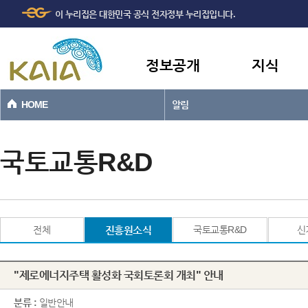
주메뉴
본문바로가기
이 누리집은 대한민국 공식 전자정부 누리집입니다.
바로가기
정보공개
지식
HOME
알림
국토교통R&D
전체
진흥원소식
국토교통R&D
신
"제로에너지주택 활성화 국회토론회 개최" 안내
분류 :
일반안내