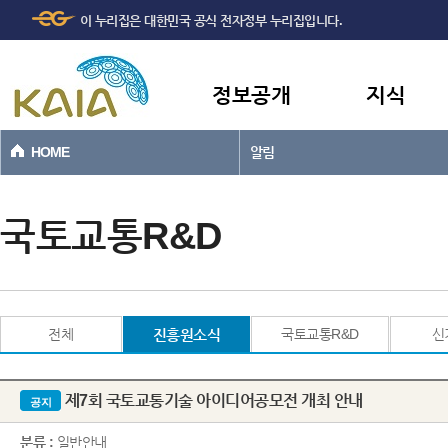
주메뉴
본문바로가기
이 누리집은 대한민국 공식 전자정부 누리집입니다.
바로가기
정보공개
지식
HOME
알림
국토교통R&D
전체
진흥원소식
국토교통R&D
신
제7회 국토교통기술 아이디어공모전 개최 안내
공지
분류 :
일반안내