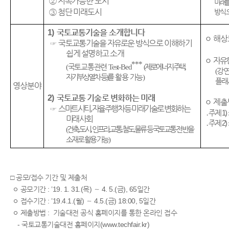
②
지속가능한 도시
미래를
③
첨단 미래도시
방식
1)
국토교통기술을 소개합니다
ㅇ
해상
☞
국토교통기술을 자유로운 방식으로
이해하기
쉽게 설명하고 소개
ㅇ
자유
***
(
국
토교통관련
Test-Bed
(
제로에너지 주택
,
(
강
자기부상열차 등
)
를 활용 가능
)
플래
영상분야
2)
국토교통 기술로 변화하는 미래
ㅇ
제출
☞
스마트시티
,
자율주행차 등 미래기술로 변화하는
․
주제 1)
미래 사회
․
주제 2)
(
건축
,
도시
,
인프라
,
교통
,
철도
,
물류 등 국토교통
전반을
소재로 활용 가능
)
□ 공모/접수 기간 및 제출처
ㅇ 공모기간 : ’19. 1. 31.(목) ∼ 4. 5.(금), 65일간
ㅇ 접수기간 : ’19.4.1.(월) ∼ 4.5.(금) 18:00, 5일간
ㅇ 제출방법 : 기술대전 공식 홈페이지를 통한 온라인 접수
- 국토교통기술대전 홈페이지(
www.techfair.kr
)