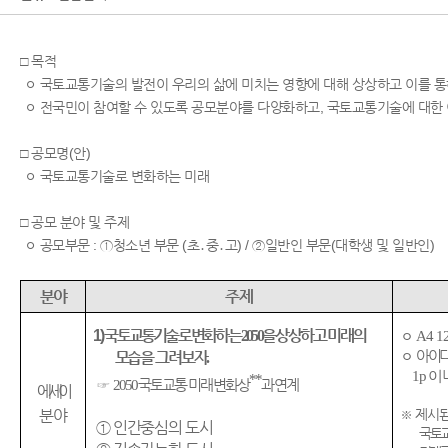
□ 목적
ㅇ 국토교통기술의 발전이 우리의 삶에 미치는 영향에 대해 상상하고 이를 
ㅇ 전국민이 참여할 수 있도록 공모분야를 다양화하고, 국토교통기술에 대한
□ 공모명(안)
ㅇ 국토교통기술로 변화하는 미래
□ 공모 분야 및 주제
ㅇ 공모부문 : ①청소년 부문 (초․중․고) / ②일반인 부문(대학생 및 일반인)
분야
주제
1)
국토교통기술로 변화하는
2050
을
상상하고
미래의
ㅇ
A4 12
ㅇ
아이디
모습을 그려보자
.
1p 이
**
☞
2050
국토교통 미래 변화상
과 연계
에세이
※
제시
분야
①
인간중심의 도시
국토