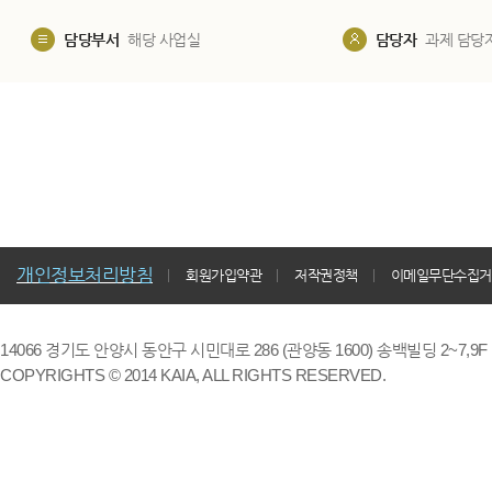
담당부서
해당 사업실
담당자
과제 담당
개인정보처리방침
회원가입약관
저작권정책
이메일무단수집거
14066 경기도 안양시 동안구 시민대로 286 (관양동 1600) 송백빌딩 2~7,9F / TE
COPYRIGHTS © 2014 KAIA, ALL RIGHTS RESERVED.