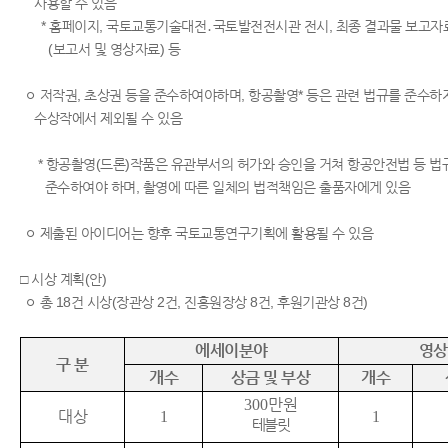
사용할 수 있음
* 홈페이지, 국토교통기술대전․국토발전전시관 전시, 최종 결과물 보고자
(보고서 및 영상자료) 등
ㅇ 저작권, 초상권 등을 준수하여야하며, 항공촬영* 등은 관련 법규를 준수하
수상작에서 제외될 수 있음
* 항공촬영(드론)작품은 유관부서의 허가와 승인을 거쳐 항공안전법 등 
준수하여야 하며, 촬영에 따른 일체의 법적책임은 출품자에게 있음
ㅇ 제출된 아이디어는 향후 국토교통연구기획에 활용될 수 있음
□ 시상 계획(안)
ㅇ 총 18건 시상(장관상 2건, 진흥원장상 8건, 후원기관상 8건)
에세이분야
영상
구 분
개수
상금 및 부상
개수
300
만원
대상
1
1
테블릿