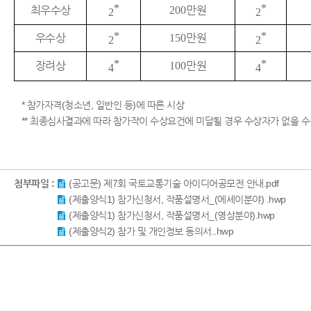
*
*
최우수상
200
만원
2
2
*
*
우수상
150
만원
2
2
*
*
장려상
100
만원
4
4
* 참가자격(청소년, 일반인 등)에 따른 시상
** 최종심사결과에 따라 참가작이 수상요건에 미달될 경우 수상자가 없을 수
첨부파일 :
(공고문) 제7회 국토교통기술 아이디어공모전 안내.pdf
(제출양식1) 참가신청서, 작품설명서_(에세이분야) .hwp
(제출양식1) 참가신청서, 작품설명서_(영상분야).hwp
(제출양식2) 참가 및 개인정보 동의서..hwp