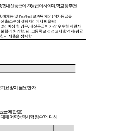
종합내신등급이
2.0
등급
이하이며
,
학교장
추천
단
,
예체능
및
Pass/Fail
교과목
제외
)
석차등급을
산출
(
소수점
셋째자리에서
반올림
)
을
2
명
이상
한
경우
,
내신등급이
가장
우수한
지원자
불합격
처리함
.
단
,
고등학교
검정고시
합격자
(
평균
추천서
제출을
생략함
장기요양이
필요한
자
원급
에
한함
)
에
대해
어학능력시험
점수”에
대해