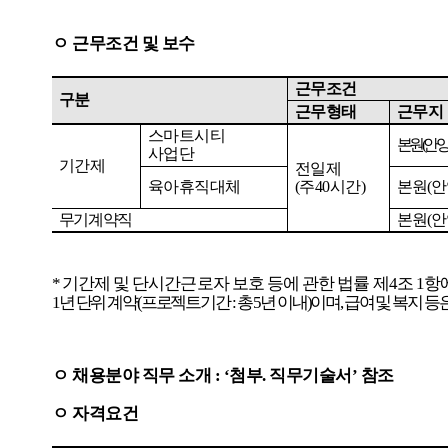
ㅇ
근무조건
및
보수
근무조건
구분
근무형태
근무지
스마트시티
본원
(
안
사업단
기간제
전일제
육아휴직대체
(
주
40
시간
)
본원
(
안
무기계약직
본원
(
안
*
기간제
및
단시간근로자
보호
등에
관한
법률
제
4
조
1
항
1
년
단위
계약
(
프로젝트기간
:
총
5
년
이내
)
이며
,
급여
및
복지
등
ㅇ
채용분야
직무
소개
:
‘첨부
.
직무기술서’
참조
ㅇ
자격요건