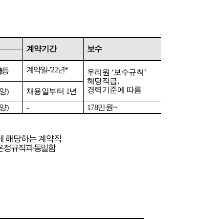
계약기간
보수
계약일
-
’
22
년
*
양
)
등
우리원
‘보수규칙’
해당직급
,
경력기준에
따름
양
)
채용일부터
1
년
양
)
-
178
만원
~
에
해당하는
계약직
은
정규직과
동일함