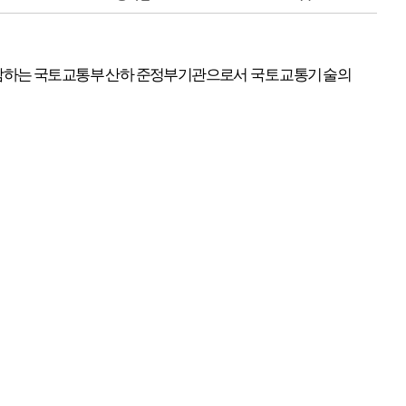
담하는
국토교통부
산하
준정부기관으로서
국토교통
기술의