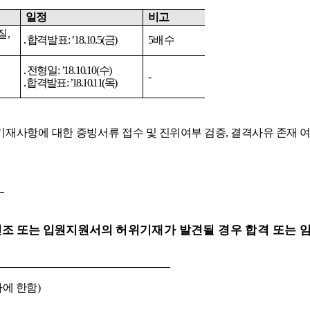
일정
비고
질
,
․
합격발표
:
’
18.10.5(
금
)
5
배수
․
전형일
:
’
18.10.10(
수
)
-
․
합격발표
:
’
18.10.11(
목
)
기재사항에
대한
증빙서류
접수
및
진위여부
검증
,
결격사유
존재
변조
또는
입원지원서의
허위기재가
발견될
경우
합격
또는
자에
한함
)