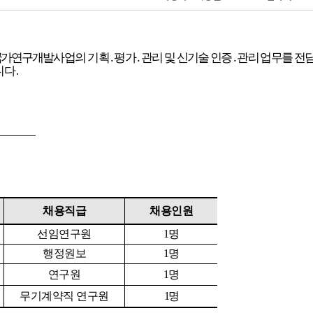
국가
연구개
발
사업의
기획
․
평가
․
관리
및
신기술
인증
․
관리
업무를
전
니다
.
채용직급
채용인원
선임연구원
1
명
행정원보
1
명
연구원
1
명
무기계약직
연구원
1
명