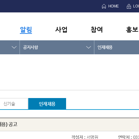
HOME
LO
알림
사업
참여
홍보
공지사항
인재채용
신기술
인재채용
용) 공고
작성자 :
서명원
연락처 :
03