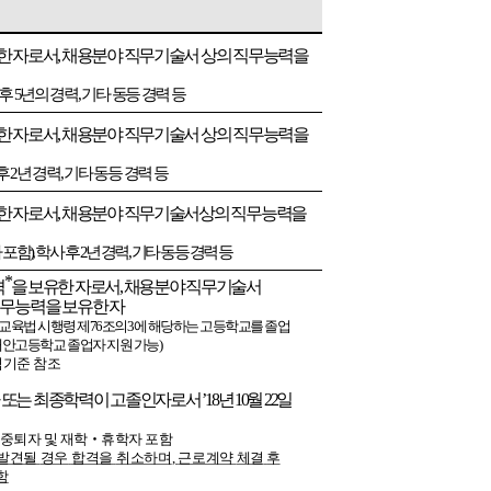
한
자로서
,
채용분야
직무기술서
상의
직무능력을
후
5
년의
경력
,
기타
동등
경력
등
한
자로서
,
채용분야
직무기술서
상의
직무능력을
후
2
년
경력
,
기타
동등
경력
등
한
자로서
,
채용분야
직무기술서상의
직무능력을
자
포함
),
학사
후
2
년
경력
,
기타
동등
경력
등
*
격
을
보유한
자로서
,
채용분야
직무기술서
무능력을
보유한
자
교육법
시행령
제
76
조의
3
에
해당하는
고등학교를
졸업
대안고등학교
졸업자
지원
가능
)
격기준
참조
또는
최종학력이
고졸인자로서
’
18
년
10
월
22
일
중퇴자
및
재학
‧
휴학자
포함
발견될
경우
합격을
취소하며
,
근로계약
체결
후
함