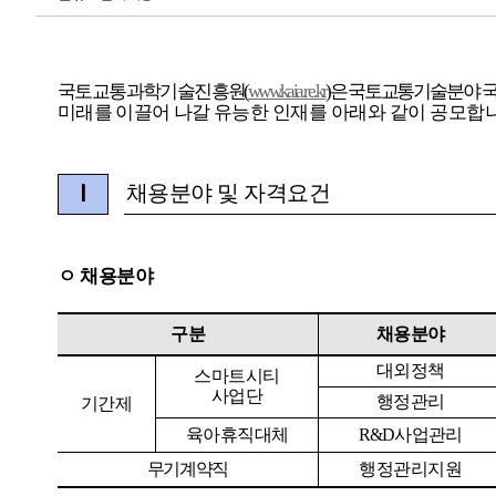
국토교통과학기술진흥
원
(
www.kaia.re.kr
)
은
국토교통기술분야
미래를
이끌어
나갈
유능한
인재를
아래와
같이
공모합
채용분야 및 자격요건
Ⅰ
ㅇ
채용분야
구분
채용분야
대외정책
스마트시티
사업단
행정관리
기간제
육아휴직대체
R&D
사업관리
무기계약직
행정관리지원