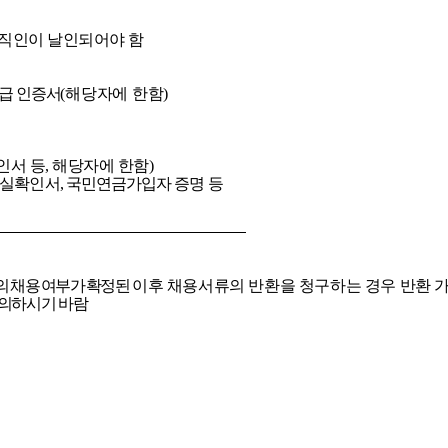
직인이
날인되어야
함
급
인증서
(
해당자에
한함
)
인서
등
,
해당자에
한함
)
실확인서
,
국민연금가입자
증명
등
의
채용
여부가
확정된
이후
채용서류의
반환을
청구하는
경우
반환
의하시기
바람