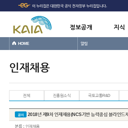
주메뉴
본문바로가기
이 누리집은 대한민국 공식 전자정부 누리집입니다.
바로가기
정보공개
지식
HOME
알림
인재채용
전체
진흥원소식
국토교통R&D
2018년 제9차 인재채용(NCS기반 능력중심 블라인드채
공지
분류 :
인재채용