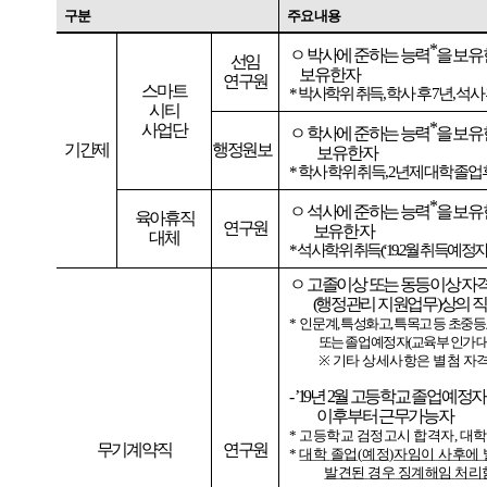
구분
주요내용
*
ㅇ
박사에
준하는
능력
을
보유
선임
보유한자
연구원
스마트
*
박사학위
취득
,
학사
후
7
년
,
석사
시티
*
사업단
ㅇ
학사에
준하는
능력
을
보유
기간제
행정원보
보유한자
*
학사
학위
취득
, 2
년제
대학
졸업
*
ㅇ
석사에
준하는
능력
을
보유
육아휴직
연구원
보유한
자
대체
*
석사학위
취득
(
‘
19.2
월
취득예정
ㅇ
고졸이상
또는
동등이상
자
(
행정관리
지원업무
)
상의
직
*
인문계
,
특성화고
,
특목고
등
초중등
또는
졸업예정자
(
교육부
인가
※
기타
상세사항은
별첨
자
-
’
19
년
2
월
고등학교
졸업예정자
이후부터
근무가능자
*
고등학교
검정고시
합격자
,
대학
무기계약직
연구원
*
대학
졸업
(
예정
)
자임이
사후에
발견된
경우
징계해임
처리