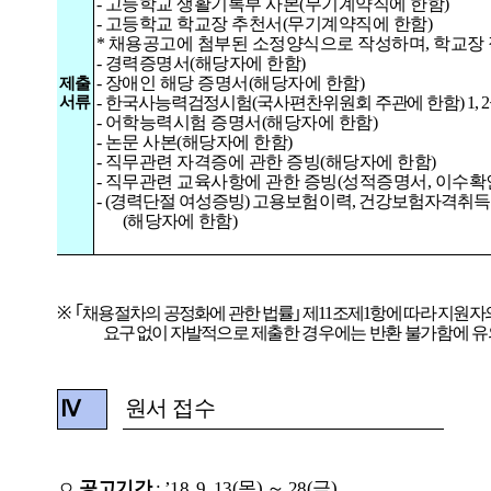
-
고등학교
생활기록부
사본
(
무기계약직에
한함
)
-
고등학교
학교장
추천서
(
무기계약직에
한함
)
*
채용공고에
첨부된
소정양식으로
작성하며
,
학교장
-
경력증명서
(
해당자에
한함
)
-
장애인
해당
증명서
(
해당자에
한함
)
제출
서류
-
한국사능력검정시험
(
국사편찬위원회
주관에
한함
) 1, 2
-
어학능력시험
증명서
(
해당자에
한함
)
-
논문
사본
(
해당자에
한함
)
-
직무관련
자격증에
관한
증빙
(
해당자에
한함
)
-
직무관련
교육사항에
관한
증빙
(
성적증명서
,
이수확
-
(
경력단절
여성증빙
)
고용보험이력
,
건강보험자격취득
(
해당자에
한함
)
※
｢
채용절차의
공정화에
관한
법률
｣
제
11
조제
1
항에
따라
지원자
요구
없이
자발적
으로
제출한
경우에는
반환
불가함에
유
원서 접수
Ⅳ
ㅇ
공고기간
:
’
18. 9. 13(
목
)
～
28(
금
)