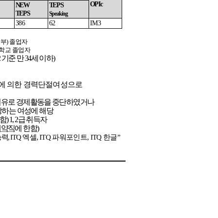
OPIc
NEW
TEPS
TEPS
Speaking
386
62
IM3
학부
)
졸업자
학교
졸업자
2
기준
만
34
세
이하
)
에
의한
경력단절여성으로
이유로
경제활동을
중단하였거나
망하는
여성에
해당
함
) 1, 2
급
취득자
계약직
에
한함
)
능력
,
ITQ
엑셀
,
ITQ
파워포인트
, ITQ
한글”