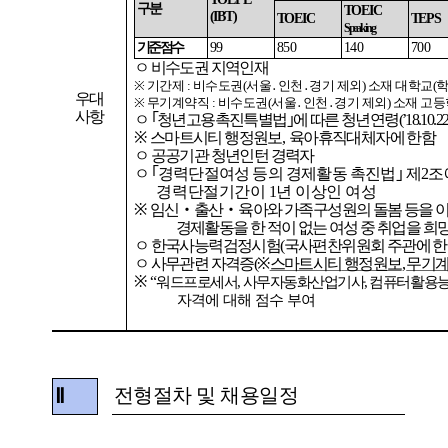
구분
TOEIC
(IBT)
TOEIC
TEPS
Speaking
기준점수
99
850
140
700
ㅇ
비수도권
지역인재
※
기간제
:
비수도권
(
서울
․
인천
․
경기
제외
)
소재
대학교
(
우대
※
무기계약직
:
비수도권
(
서울
․
인천
․
경기
제외
)
소재
고등
사항
ㅇ
｢
청년고용촉진특별법
｣
에
따른
청년연령
(
’
18.10.2
※
스마트시티
행정원보
,
육아휴직대체자에
한함
ㅇ
공공기관
청년인턴
경력자
ㅇ
｢
경력단절여성
등의
경제활동
촉진법
｣
제
2
조
경력
단절기간이
1
년
이상인
여성
※
임신
‧
출산
‧
육아와
가족구성원의
돌봄
등을
경제활동을
한
적이
없는
여성
중
취업을
희
ㅇ
한국사능력검정시험
(
국사편찬위원회
주관에
한
ㅇ
사무관련
자격증
(
※
스마트시티
행정원보
,
무기
※
“
워드프로세서
,
사무자동화산업기사
,
컴퓨터활용
자격에
대해
점수
부여
전형절차 및 채용일정
Ⅱ