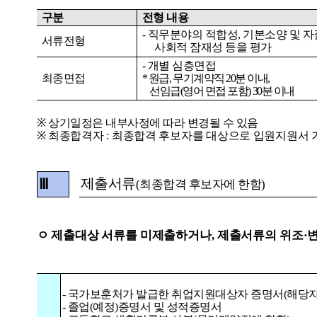
구분
전형
내용
-
직무분야의
적합성
,
기본소양
및
자
서류전형
사회적
잠재성
등을
평가
-
개별
심층면접
최종면접
*
원급
,
무기계약직
20
분
이내
,
선임급
(
영어
면접
포함
) 30
분
이내
※
상기일정은
내부사정에
따라
변경될
수
있음
※
최종합격자
:
최종합격
후보자를
대상으로
입원지원서
제출서류
Ⅲ
(
최종합격 후보자에 한함
)
ㅇ
제출대상
서류를
미제출하거나
,
제출서류의
위조·
-
국가보훈처가
발급한
취업지원대상자
증명서
(
해당
-
졸업
(
예정
)
증명서
및
성적증명서