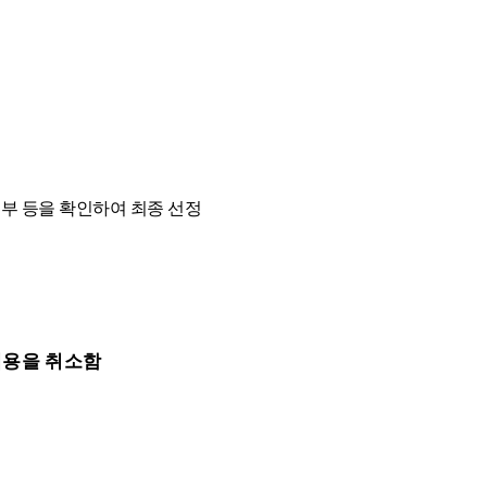
여부
등을
확인하여
최종
선정
임용을
취소함