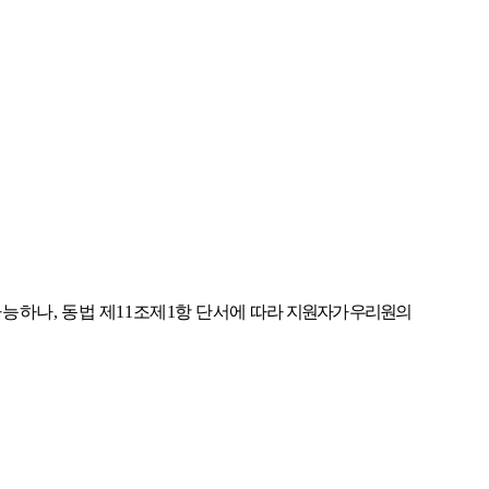
가능하나
,
동법
제
11
조제
1
항
단서에
따라
지원자가
우리원의