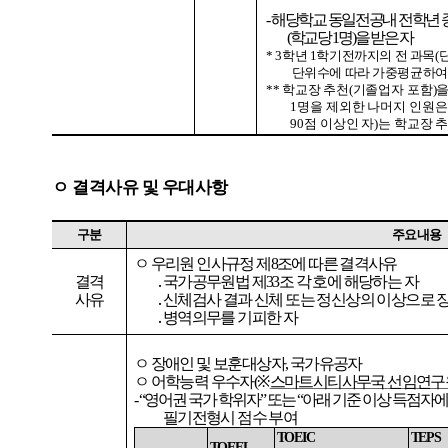
-
해당학교
동일전공내
전학년
(
학교당
1
명
)
을
받은
자
*
3
학년
1
학기전까지의
전
과목
(
단위수에
따라
가중평균하여
**
학교장
추천
(
기졸업자
포함
)
1
명을
제외한
나머지
인원은
90
점
이상인
자
)
는
학교장
ㅇ
결격사유
및
우대사항
구분
주요내용
ㅇ
우리원
인사규정
제
8
조에
따른
결격사유
결격
․
국가공무원법
제
33
조
각
호에
해당하는
자
사유
․
신체검사
결과
신체
또는
정신상의
이상으로
․
병역의무를
기피한
자
ㅇ
장애인
및
보훈대상자
,
국가유공자
ㅇ
어학능력
우수자
(
※
스마트시티사무국
선임연구
-
“영어권
국가
학위자”
또는
“아래
기준
이상
득점자
필기전형시
점수
부여
TOEIC
TEPS
TOEFL