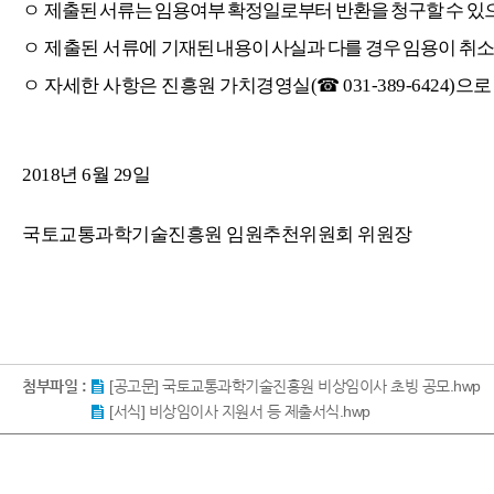
ㅇ
제출된 서류는 임용여부 확정일로부터 반환을 청구할 수 있
ㅇ 제출된 서류에
기재된 내용이 사실과 다를 경우 임용이
취소
ㅇ 자세한 사항은 진흥원 가치경영실
(☎ 031-389-6424)
으
2018
년
6
월
29
일
국토교통과학기술진흥원 임원추천위원회 위원장
첨부파일 :
[공고문] 국토교통과학기술진흥원 비상임이사 초빙 공모.hwp
[서식] 비상임이사 지원서 등 제출서식.hwp