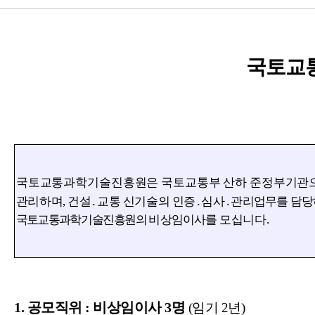
국토교
국토교통과학기술진흥원은 국토교통부 산하 준정부기관
관리하며
,
건설
․
교통 신기술의 인증
․
심사
․
관리
업무를 담당
국토교통
과학기술진흥원의
비상임이사를
모십니다
.
1.
공모직위
:
비상임이사
3
명
(
임기
2
년
)