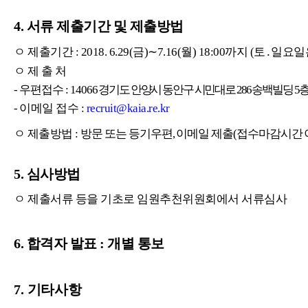
4.
서류 제출기간 및 제출방법
ㅇ 제출기간
: 2018. 6.29(
금
)∼7.16(
월
) 18:00
까지
(
토
․
일요일
ㅇ
제 출 처
-
우편접수
:
14066
경기도 안양시 동안구 시민대로
286
송백빌딩
5
-
이메일 접수
:
recruit@kaia.re.kr
ㅇ
제출방법
:
방문 또는 등기우편
,
이메일 제출
(
접수마감시간 
5.
심사방법
ㅇ 제출서류 등을 기초로 임원추천위원회에서 서류심사
6.
합격자 발표
:
개별 통보
7.
기타사항