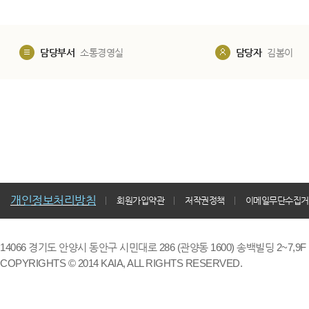
담당부서
소통경영실
담당자
김봄이
개인정보처리방침
회원가입약관
저작권정책
이메일무단수집거
14066 경기도 안양시 동안구 시민대로 286 (관양동 1600) 송백빌딩 2~7,9F / TE
COPYRIGHTS © 2014 KAIA, ALL RIGHTS RESERVED.