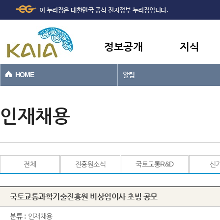
주메뉴
본문바로가기
이 누리집은 대한민국 공식 전자정부 누리집입니다.
바로가기
정보공개
지식
HOME
알림
인재채용
전체
진흥원소식
국토교통R&D
신
국토교통과학기술진흥원 비상임이사 초빙 공모
분류 :
인재채용