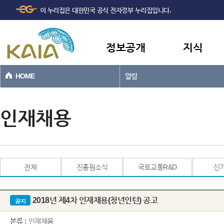
주메뉴
본문바로가기
이 누리집은 대한민국 공식 전자정부 누리집입니다.
바로가기
정보공개
지식
HOME
알림
인재채용
전체
진흥원소식
국토교통R&D
신
2018년 제4차 인재채용(청년인턴) 공고
공지
분류 :
인재채용