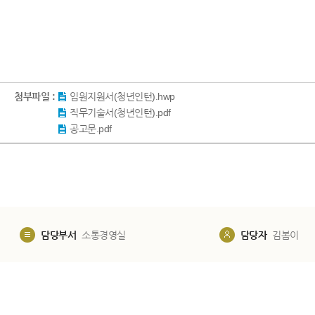
첨부파일 :
입원지원서(청년인턴).hwp
직무기술서(청년인턴).pdf
공고문.pdf
담당부서
소통경영실
담당자
김봄이