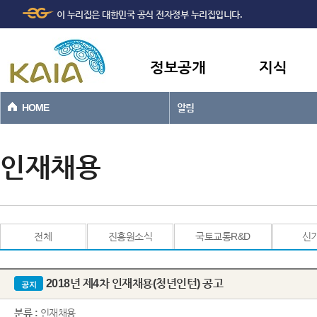
주메뉴
본문바로가기
이 누리집은 대한민국 공식 전자정부 누리집입니다.
바로가기
정보공개
지식
HOME
알림
인재채용
전체
진흥원소식
국토교통R&D
신
2018년 제4차 인재채용(청년인턴) 공고
공지
분류 :
인재채용