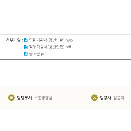
첨부파일 :
입원지원서(청년인턴).hwp
직무기술서(청년인턴).pdf
공고문.pdf
담당부서
소통경영실
담당자
김봄이