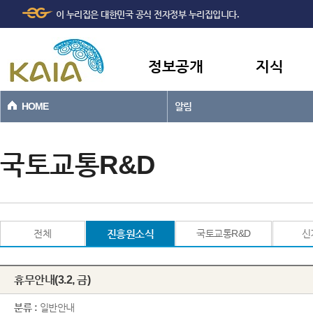
주메뉴
본문바로가기
이 누리집은 대한민국 공식 전자정부 누리집입니다.
바로가기
정보공개
지식
HOME
알림
국토교통R&D
전체
진흥원소식
국토교통R&D
신
휴무안내(3.2, 금)
분류 :
일반안내