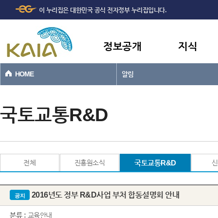
주메뉴
본문바로가기
이 누리집은 대한민국 공식 전자정부 누리집입니다.
바로가기
정보공개
지식
HOME
알림
국토교통R&D
전체
진흥원소식
국토교통R&D
신
2016년도 정부 R&D사업 부처 합동설명회 안내
공지
분류 :
교육안내