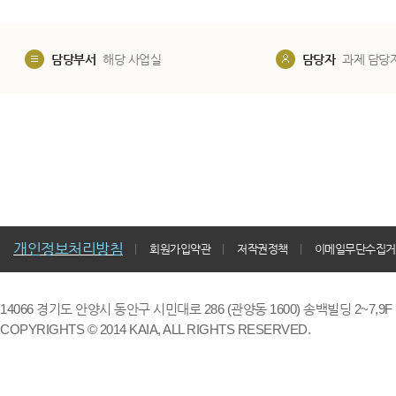
담당부서
해당 사업실
담당자
과제 담당
개인정보처리방침
회원가입약관
저작권정책
이메일무단수집거
14066 경기도 안양시 동안구 시민대로 286 (관양동 1600) 송백빌딩 2~7,9F / TE
COPYRIGHTS © 2014 KAIA, ALL RIGHTS RESERVED.