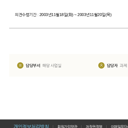
의견수렴기간 : 2003년11월18일(화) ~ 2003년11월20일(목)
담당부서
해당 사업실
담당자
과제
개인정보처리방침
회원가입약관
저작권정책
이메일무단