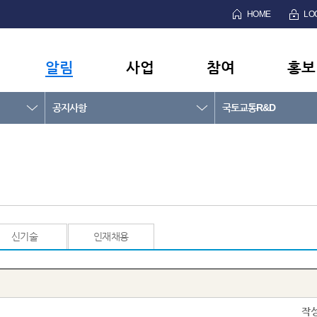
HOME
LO
알림
사업
참여
홍보
공지사항
국토교통R&D
신기술
인재채용
작성