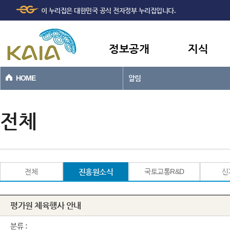
주메뉴
본문바로가기
이 누리집은 대한민국 공식 전자정부 누리집입니다.
바로가기
정보공개
지식
HOME
알림
전체
전체
진흥원소식
국토교통R&D
신
평가원 체육행사 안내
분류 :