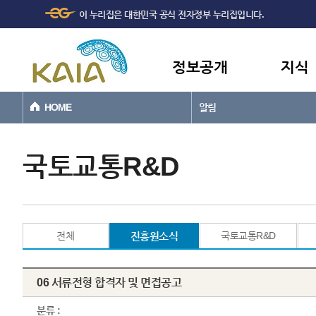
주메뉴
본문바로가기
이 누리집은 대한민국 공식 전자정부 누리집입니다.
바로가기
정보공개
지식
HOME
알림
국토교통R&D
전체
진흥원소식
국토교통R&D
06 서류전형 합격자 및 면접공고
분류 :