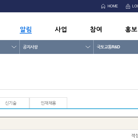
HOME
LO
알림
사업
참여
홍보
공지사항
국토교통R&D
신기술
인재채용
작성