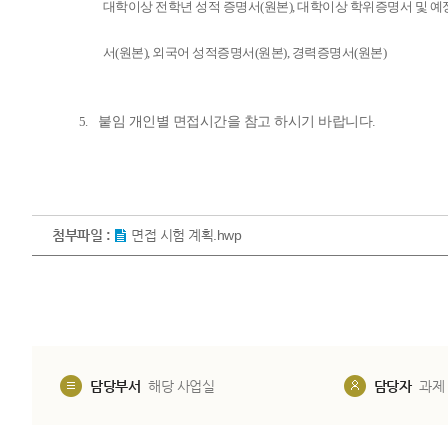
대학이상
전학년
성적 증명서(원본), 대학이상 학위증명서 및 
서(원본),
외국어 성적증명서(원본), 경력증명서(원본)
5.
붙임 개인별 면접시간을 참고 하시기 바랍니다
.
첨부파일 :
면접 시험 계획.hwp
담당부서
해당 사업실
담당자
과제