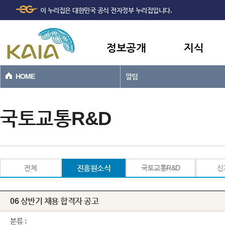
주메뉴
본문바로가기
이 누리집은 대한민국 공식 전자정부 누리집입니다.
바로가기
정보공개
지식
HOME
알림
국토교통R&D
전체
진흥원소식
국토교통R&D
신
06 상반기 채용 합격자 공고
분류 :