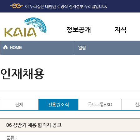
주메뉴
본문바로가기
이 누리집은 대한민국 공식 전자정부 누리집입니다.
바로가기
정보공개
지식
HOME
알림
인재채용
전체
진흥원소식
국토교통R&D
신
06 상반기 채용 합격자 공고
분류 :