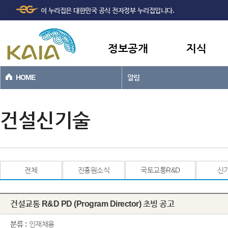
주메뉴
본문바로가기
이 누리집은 대한민국 공식 전자정부 누리집입니다.
바로가기
정보공개
지식
HOME
알림
건설신기술
전체
진흥원소식
국토교통R&D
신
건설교통 R&D PD (Program Director) 초빙 공고
분류 :
인재채용