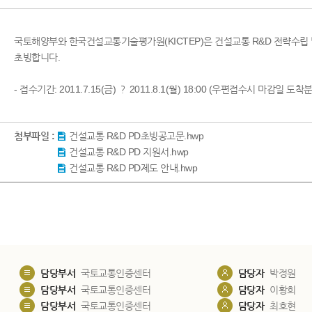
국토해양부와 한국건설교통기술평가원(KICTEP)은 건설교통 R&D 전략수립 및 기획
초빙합니다.
- 접수기간: 2011.7.15(금) ？ 2011.8.1(월) 18:00 (우편접수시 마감일 도착
첨부파일 :
건설교통 R&D PD초빙공고문.hwp
건설교통 R&D PD 지원서.hwp
건설교통 R&D PD제도 안내.hwp
담당부서
국토교통인증센터
담당자
박정원
담당부서
국토교통인증센터
담당자
이황희
담당부서
국토교통인증센터
담당자
최호현