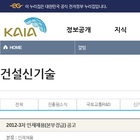
주메뉴
본문바로가기
이 누리집은 대한민국 공식 전자정부 누리집입니다.
바로가기
정보공개
지식
HOME
알림
건설신기술
전체
진흥원소식
국토교통R&D
신
2012-3차 인재채용(본부장급) 공고
분류 :
인재채용