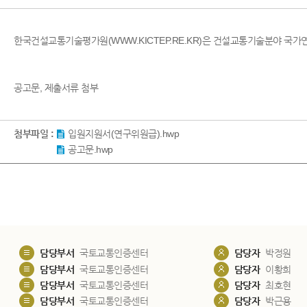
한국건설교통기술평가원(WWW.KICTEP.RE.KR)은 건설교통기술분야 국
공고문, 제출서류 첨부
첨부파일 :
입원지원서(연구위원급).hwp
공고문.hwp
담당부서
국토교통인증센터
담당자
박정원
담당부서
국토교통인증센터
담당자
이황희
담당부서
국토교통인증센터
담당자
최호현
담당부서
국토교통인증센터
담당자
박근용