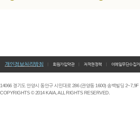
개인정보처리방침
회원가입약관
저작권정책
이메일무단수집거
14066 경기도 안양시 동안구 시민대로 286 (관양동 1600) 송백빌딩 2~7,9F / TE
COPYRIGHTS © 2014 KAIA, ALL RIGHTS RESERVED.