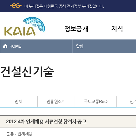
주메뉴
본문바로가기
이 누리집은 대한민국 공식 전자정부 누리집입니다.
바로가기
정보공개
지식
HOME
알림
건설신기술
전체
진흥원소식
국토교통R&D
신
2012-4차 인재채용 서류전형 합격자 공고
분류 :
인재채용