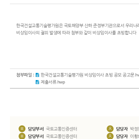
한국건설교통기술평가원은 국토해양부 산하 준정부기관으로서 우리나라의
비상임이사의 궐위 발생에 따라 첨부와 같이 비상임이사를 초빙합니다
첨부파일 :
한국건설교통기술평가원 비상임이사 초빙 공모 공고문.h
제출서류.hwp
담당부서
국토교통인증센터
담당자
박정
담당부서
국토교통인증센터
담당자
이황