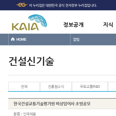
주메뉴
본문바로가기
이 누리집은 대한민국 공식 전자정부 누리집입니다.
바로가기
정보공개
지식
HOME
알림
건설신기술
전체
진흥원소식
국토교통R&D
한국건설교통기술평가원 비상임이사 초빙공모
분류 :
인재채용