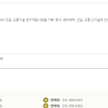
 건설․교통기술 연구개발사업을 기획․평가․관리하며, 건설․교통 신기술의 인증
wp
원
연락처
031-389-6454
희
연락처
031-389-6350