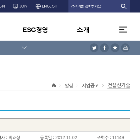
GIN
JOIN
ENGLISH
ESG경영
소개
건설신기술
알림
사업공고
자 :
박래상
등록일 :
2012-11-02
조회수 :
11149