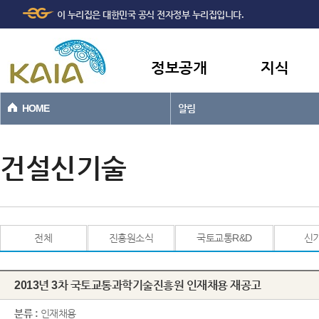
주메뉴
본문바로가기
이 누리집은 대한민국 공식 전자정부 누리집입니다.
바로가기
정보공개
지식
HOME
알림
건설신기술
전체
진흥원소식
국토교통R&D
신
2013년 3차 국토교통과학기술진흥원 인재채용 재공고
분류 :
인재채용