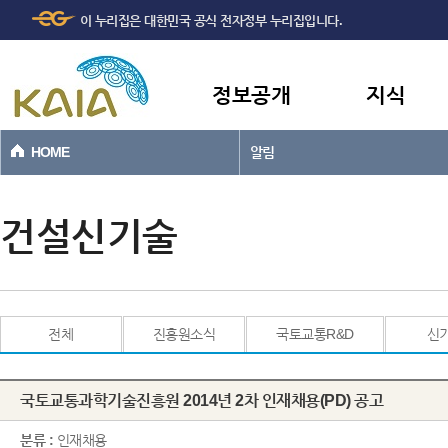
주메뉴
본문바로가기
이 누리집은 대한민국 공식 전자정부 누리집입니다.
바로가기
정보공개
지식
HOME
알림
건설신기술
전체
진흥원소식
국토교통R&D
신
국토교통과학기술진흥원 2014년 2차 인재채용(PD) 공고
분류 :
인재채용