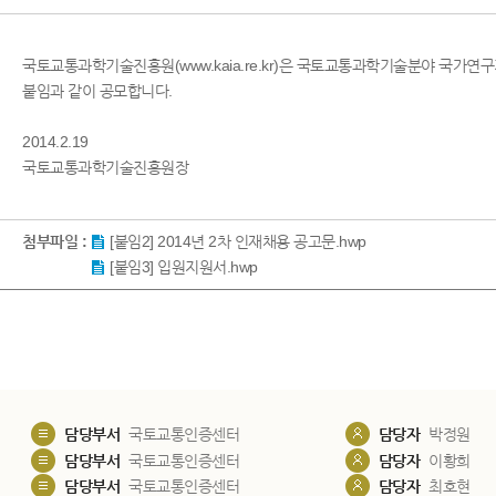
국토교통과학기술진흥원(www.kaia.re.kr)은 국토교통과학기술분야 국가연구
붙임과 같이 공모합니다.
2014.2.19
국토교통과학기술진흥원장
첨부파일 :
[붙임2] 2014년 2차 인재채용 공고문.hwp
[붙임3] 입원지원서.hwp
담당부서
국토교통인증센터
담당자
박정원
담당부서
국토교통인증센터
담당자
이황희
담당부서
국토교통인증센터
담당자
최호현