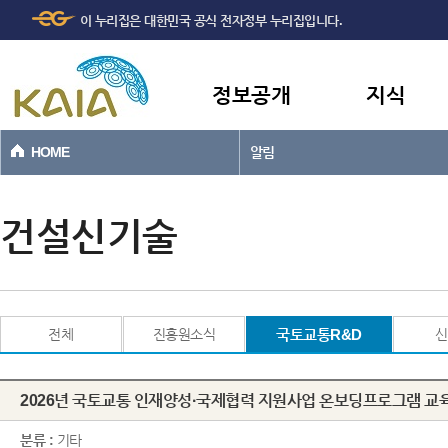
주메뉴
본문바로가기
이 누리집은 대한민국 공식 전자정부 누리집입니다.
바로가기
정보공개
지식
HOME
알림
건설신기술
전체
진흥원소식
국토교통R&D
신
2026년 국토교통 인재양성·국제협력 지원사업 온보딩프로그램 교
분류 :
기타