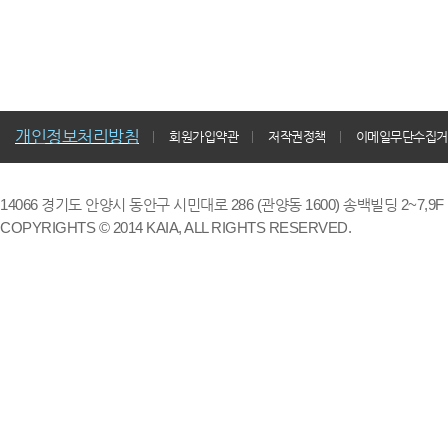
개인정보처리방침
회원가입약관
저작권정책
이메일무단수집거
14066 경기도 안양시 동안구 시민대로 286 (관양동 1600) 송백빌딩 2~7,9F / TE
COPYRIGHTS © 2014 KAIA, ALL RIGHTS RESERVED.