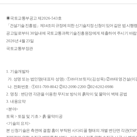
◉
국토교통부공고 제
2026-543
호
「
건설기술 진흥법
」
제
14
조의 규정에 의한 신기술지정 신청이 있어 같은 법 시행령
공고일로부터
30
일내에 국토교통과학기술진흥원장에게 제출하여 주시기 바
2026
년 4월 23일
국토교통부장관
1.
기술개발자
가
.
성명 또는 법인
명
(
대표자 성명
) :
①㈜
더브릿지
(
김성욱
)
②㈜
태영건설
(
이
나
.
전화번호
:
①
031-709-8042
②
02-2090-2200
③
02-6202-0986
2.
명칭
:
변단면 각관을 이용한 무지보 방식의 흙막이 및 물막이 벽체 공법
3.
내용요약
<
분야
>
토목
>
토질 및 기초
>
흙
·
물막이공
<
기술의 요지
>
본 신청기술은 측면에 결합 홈이 부탁된 사다리꼴 형태의 개별 변단면 각관
(TSP