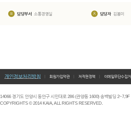
담당부서
소통경영실
담당자
김봄이
개인정보처리방침
회원가입약관
저작권정책
이메일무단수집거
14066 경기도 안양시 동안구 시민대로 286 (관양동 1600) 송백빌딩 2~7,9F / TE
COPYRIGHTS © 2014 KAIA, ALL RIGHTS RESERVED.