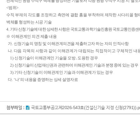
전체적인 원형 수직구 벽체를 형성하는 기술로서 각종 원형 수직구
시공 시 별도
<
범위
>
수직 부재의 각도를 조정하고 측면에 결합 홈을 부착하여 제작한 사다리꼴 형
벽체를 형성하는 시공 기술
4.
기타 신청 기술에 대한 상세한 사항은 국토교통과학기술진흥원 국토교통인증센
※
이해관계인 의견 제출 내용
가
.
신청기술의 명칭 및 이해관계의견을 제출하고자 하는 자의 인적사항
나
.
다음 각목의 사항과 같이 이해관계가 대립되는 직접적이고 구체적인 내
1)
신청기술이 이해관계인 기술을 모방
․
도용한 경우
2)
신청기술이 산업재산권과 관련하여 이해관계인 기술과 분쟁 중에 있는 경우
3)
기타 신청기술이 이해관계인 기술과 이해관계가 있는 경우
다
. ‘
나
’
의 내용을 증명하는 상세 설명자료
첨부파일 :
국토교통부공고제2026-543호(건설신기술 지정 신청(2791)).p