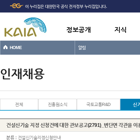
주메뉴
본문바로가기
이 누리집은 대한민국 공식 전자정부 누리집입니다.
바로가기
정보공개
지식
HOME
알림
인재채용
전체
진흥원소식
국토교통R&D
신
건설신기술 지정 신청건에 대한 관보공고(2791)_변단면 각관을 이
분류 :
건설신기술지정신청안내