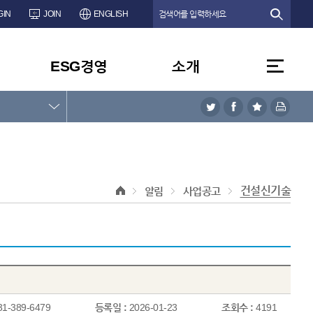
GIN
JOIN
ENGLISH
ESG경영
소개
건설신기술
알림
사업공고
31-389-6479
등록일 :
2026-01-23
조회수 :
4191