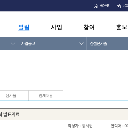
HOME
LO
알림
사업
참여
홍보
사업공고
건설신기술
신기술
인재채용
회 발표자료
작성자 :
방서현
연락처 :
0