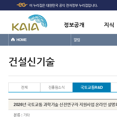
주메뉴
본문바로가기
이 누리집은 대한민국 공식 전자정부 누리집입니다.
바로가기
정보공개
지식
HOME
알림
건설신기술
전체
진흥원소식
국토교통R&D
2026년 국토교통 과학기술 신진연구자 지원사업 온라인 설명
분류 :
기타