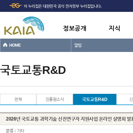
주메뉴
본문바로가기
이 누리집은 대한민국 공식 전자정부 누리집입니다.
바로가기
정보공개
지식
HOME
알림
국토교통R&D
전체
진흥원소식
국토교통R&D
신
2026년 국토교통 과학기술 신진연구자 지원사업 온라인 설명회 
분류 :
기타