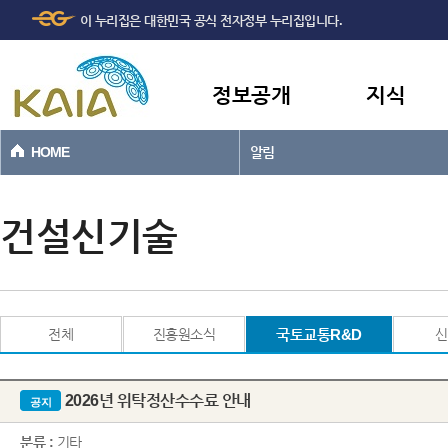
주메뉴
본문바로가기
이 누리집은 대한민국 공식 전자정부 누리집입니다.
바로가기
정보공개
지식
HOME
알림
건설신기술
전체
진흥원소식
국토교통R&D
신
2026년 위탁정산수수료 안내
공지
분류 :
기타