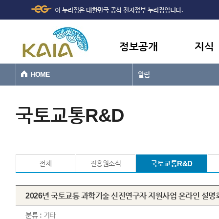
주메뉴
본문바로가기
이 누리집은 대한민국 공식 전자정부 누리집입니다.
바로가기
정보공개
지식
HOME
알림
국토교통R&D
전체
진흥원소식
국토교통R&D
2026년 국토교통 과학기술 신진연구자 지원사업 온라인 설명
분류 :
기타