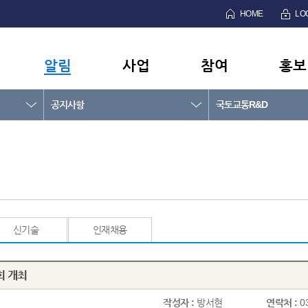
HOME
LO
알림
사업
참여
홍보
공지사항
국토교통R&D
신기술
인재채용
회 개최
작성자 :
방서현
연락처 :
0