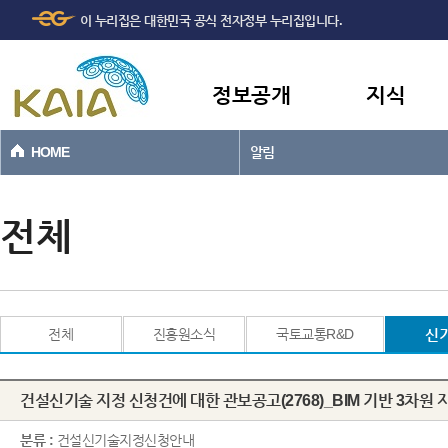
주메뉴
본문바로가기
이 누리집은 대한민국 공식 전자정부 누리집입니다.
바로가기
정보공개
지식
HOME
알림
전체
전체
진흥원소식
국토교통R&D
신
건설신기술 지정 신청건에 대한 관보공고(2768)_BIM 기반 3차원
분류 :
건설신기술지정신청안내