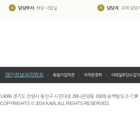
담당부서
해당 사업실
담당자
과제 담당
개인정보처리방침
회원가입약관
저작권정책
이메일무단수집거
14066 경기도 안양시 동안구 시민대로 286 (관양동 1600) 송백빌딩 2~7,9F / TE
COPYRIGHTS © 2014 KAIA, ALL RIGHTS RESERVED.