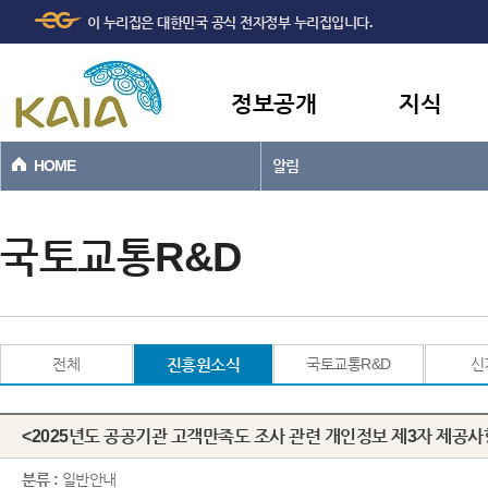
주메뉴
본문바로가기
이 누리집은 대한민국 공식 전자정부 누리집입니다.
바로가기
정보공개
지식
HOME
알림
국토교통R&D
전체
진흥원소식
국토교통R&D
신
<2025년도 공공기관 고객만족도 조사 관련 개인정보 제3자 제공사
분류 :
일반안내