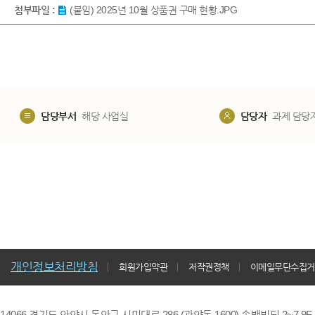
첨부파일 :
(붙임) 2025년 10월 상품권 구매 현황.JPG
담당부서
해당 사업실
담당자
과제 담당
개인정보처리방침
회원가입약관
저작권정책
이메일무단수집거
14066 경기도 안양시 동안구 시민대로 286 (관양동 1600) 송백빌딩 2~7,9F / TE