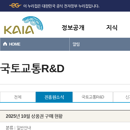
주메뉴
본문바로가기
이 누리집은 대한민국 공식 전자정부 누리집입니다.
바로가기
정보공개
지식
HOME
알림
국토교통R&D
전체
진흥원소식
국토교통R&D
신
2025년 10월 상품권 구매 현황
분류 :
일반안내