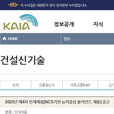
주메뉴
본문바로가기
이 누리집은 대한민국 공식 전자정부 누리집입니다.
바로가기
정보공개
지식
HOME
알림
건설신기술
전체
진흥원소식
국토교통R&D
신
2025년 제4차 인재채용[NCS기반 능력중심 블라인드 채용] 공고
분류 :
인재채용