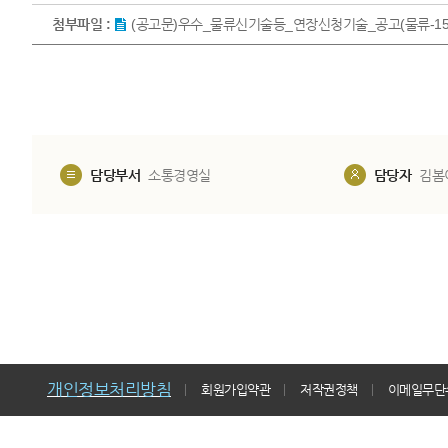
첨부파일 :
(공고문)우수_물류신기술등_연장신청기술_공고(물류-15).
담당부서
소통경영실
담당자
김봄
개인정보처리방침
회원가입약관
저작권정책
이메일무단