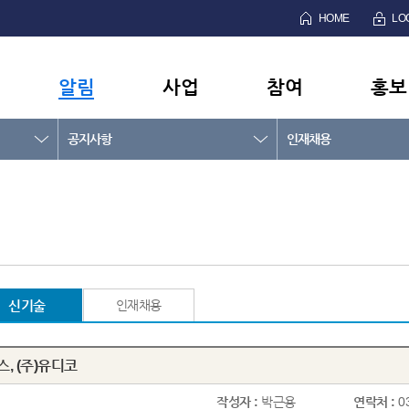
HOME
LO
알림
사업
참여
홍보
공지사항
인재채용
신기술
인재채용
, (주)유디코
작성자 :
박근용
연락처 :
0