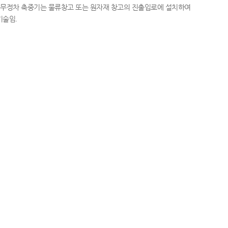
인무정차 축중기는 물류창고 또는 원자재 창고의 진출입로에 설치하여
기술임.