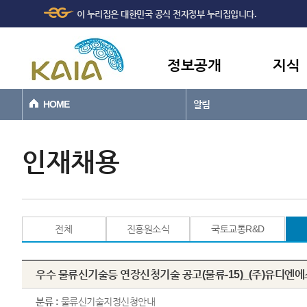
주메뉴
본문바로가기
이 누리집은 대한민국 공식 전자정부 누리집입니다.
바로가기
정보공개
지식
HOME
알림
인재채용
전체
진흥원소식
국토교통R&D
우수 물류신기술등 연장신청기술 공고(물류-15)_(주)유디엔에스
분류 :
물류신기술지정신청안내