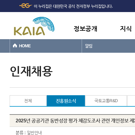
주메뉴
본문바로가기
이 누리집은 대한민국 공식 전자정부 누리집입니다.
바로가기
정보공개
지식
HOME
알림
인재채용
전체
진흥원소식
국토교통R&D
2025년 공공기관 동반성장 평가 체감도조사 관련 개인정보 제
분류 :
일반안내