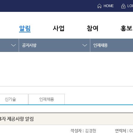
HOME
LO
알림
사업
참여
홍보
공지사항
인재채용
신기술
인재채용
3자 제공사항 알림
작성자 :
김경현
연락처 :
0