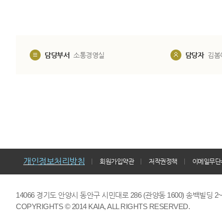
담당부서
소통경영실
담당자
김봄
개인정보처리방침
회원가입약관
저작권정책
이메일무단
14066 경기도 안양시 동안구 시민대로 286 (관양동 1600) 송백빌딩 2~7,9F 
COPYRIGHTS © 2014 KAIA, ALL RIGHTS RESERVED.