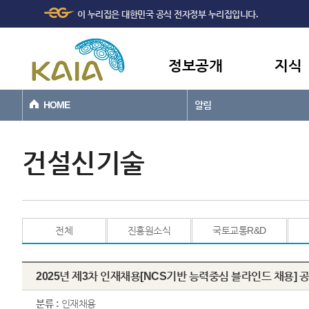
주메뉴
본문바로가기
이 누리집은 대한민국 공식 전자정부 누리집입니다.
바로가기
정보공개
지식
HOME
알림
건설신기술
전체
진흥원소식
국토교통R&D
2025년 제3차 인재채용[NCS기반 능력중심 블라인드 채용] 
분류 :
인재채용