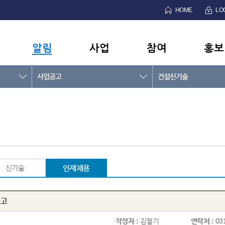
HOME
LO
알림
사업
참여
홍보
사업공고
건설신기술
신기술
인재채용
공고
작성자 :
김철기
연락처 :
03