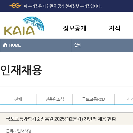
주메뉴
본문바로가기
이 누리집은 대한민국 공식 전자정부 누리집입니다.
바로가기
정보공개
지식
HOME
알림
인재채용
전체
진흥원소식
국토교통R&D
신
국토교통과학기술진흥원 2025년(2분기) 친인척 채용 현황
분류 :
인재채용