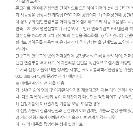
<기술의 요지>
콘크리트 거더에 긴장력을 단계적으로 도입하여 거더의 높이와 단면적의
과 시공성을 향상시킨 개량형 PSC 거더 공법이다. 1) 거더상면에 공간(Blo
차 정착구와 텐던연결부를 거더 상면에 설치하므로써 시공 효율성과 시
연속교에 있어 평면선형이나 가설오차로 인해 연속지점부 PS 텐던의 꺽
찰손실을 해소하여, 2차 긴장력의 손실을 최소화함. 2) 유지관리용 텐
링너트 정착구를 이용하여 유지관리시 추가긴장력을 단계별도 도입이 가
<범위>
단순교와 연속교에 있어 거더상면에 공간(Block Out)을 확보하여, 
텐던 연결부를 배치하고, 유지관리용 텐던을 독립적으로 설치한 개량형 
4. 기타 신청 기술에 대한 상세한 사항은 국토교통과학기술진흥원 기술인
031-389-6475)에 문의하시기 바랍니다.
※ 이해관계인 의견 제출 내용
가. 신청기술의 명칭 및 이해관계의견을 제출하고자 하는 자의 인적사항
나. 다음 각목의 사항과 같이 이해관계가 대립되는 직접적이고 구체적인
1) 신청기술이 이해관계인 기술을 모방․도용한 경우
2) 신청기술이 산업재산권과 관련하여 이해관계인 기술과 분쟁 중에 있
3) 기타 신청기술이 이해관계인 기술과 이해관계가 있는 경우
다. ‘나’의 내용을 증명하는 상세 설명자료​