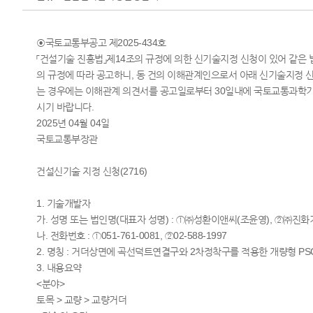
◉국토교통부공고 제2025-434호
「건설기술 진흥법」제14조의 규정에 의한 신기술지정 신청이 있어 같은 
의 규정에 따라 공고하니, 동 건의 이해관계인으로서 아래 신기술지정 
는 경우에는 이해관계 의견서를 공고일로부터 30일내에 국토교통과학
시기 바랍니다.
2025년 04월 04일
국토교통부장관
건설신기술 지정 신청(2716)
1. 기술개발자
가. 성명 또는 법인명(대표자 성명) : ①㈜성환이앤씨(조윤영), ②㈜진
나. 전화번호 : ①051-761-0081, ②02-588-1997
2. 명칭 : 거더상면에 곡선덕트연결구와 2차정착구를 적용한 개량형 PS
3. 내용요약
<분야>
토목 > 교량 > 교량거더