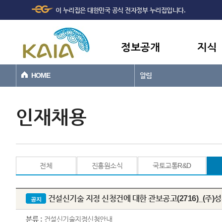
주메뉴
본문바로가기
이 누리집은 대한민국 공식 전자정부 누리집입니다.
바로가기
정보공개
지식
HOME
알림
인재채용
전체
진흥원소식
국토교통R&D
건설신기술 지정 신청건에 대한 관보공고(2716)_(주)
공지
분류 :
건설신기술지정신청안내