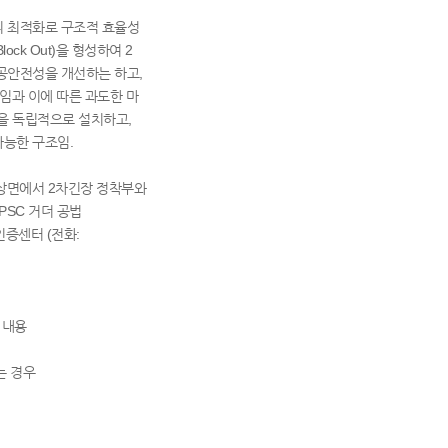
 최적화로 구조적 효율성
ck Out)을 형성하여 2
공안전성을 개선하는 하고,
임과 이에 따른 과도한 마
던을 독립적으로 설치하고,
능한 구조임.
거더상면에서 2차긴장 정착부와
PSC 거더 공법
증센터 (전화:
 내용
는 경우