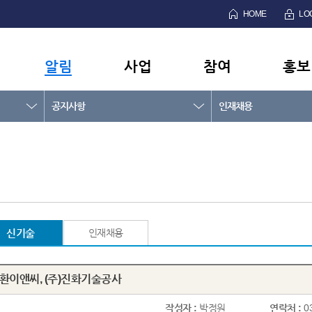
HOME
LO
알림
사업
참여
홍보
공지사항
인재채용
신기술
인재채용
성환이앤씨, (주)진화기술공사
작성자 :
박정원
연락처 :
0