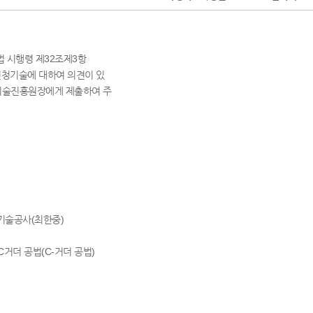
법 시행령 제32조제3항
신청기술에 대하여 의견이 있
기술진흥원장에게 제출하여 주
화기술공사(최한중)
C거더 공법(C-거더 공법)