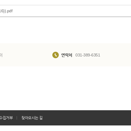
).pdf
이
연락처
031-389-6351
수집거부
찾아오시는 길