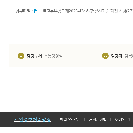
첨부파일 :
국토교통부공고제2025-434호(건설신기술 지정 신청(2716)
담당부서
소통경영실
담당자
김봄
개인정보처리방침
회원가입약관
저작권정책
이메일무단