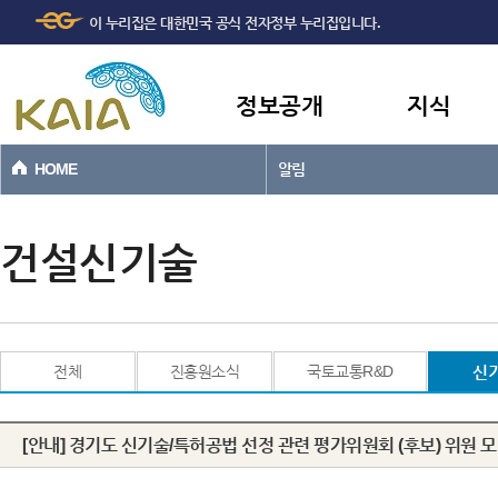
주메뉴
본문바로가기
이 누리집은 대한민국 공식 전자정부 누리집입니다.
바로가기
정보공개
지식
HOME
알림
건설신기술
전체
진흥원소식
국토교통R&D
신
[안내] 경기도 신기술/특허공법 선정 관련 평가위원회 (후보) 위원 