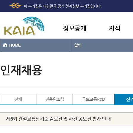
주메뉴
본문바로가기
이 누리집은 대한민국 공식 전자정부 누리집입니다.
바로가기
정보공개
지식
HOME
알림
인재채용
전체
진흥원소식
국토교통R&D
신
제6회 건설교통신기술 슬로건 및 사진 공모전 참가 안내