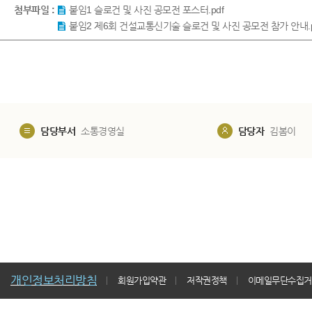
첨부파일 :
붙임1 슬로건 및 사진 공모전 포스터.pdf
붙임2 제6회 건설교통신기술 슬로건 및 사진 공모전 참가 안내.p
담당부서
소통경영실
담당자
김봄이
개인정보처리방침
회원가입약관
저작권정책
이메일무단수집거