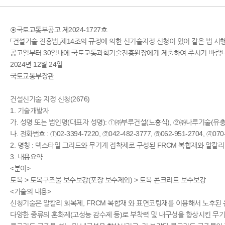
◉국토교통부공고 제2024-1727호
「건설기술 진흥법」제14조의 규정에 의한 신기술지정 신청이 있어 같은 법 
공고일부터 30일내에 국토교통과학기술진흥원장에게 제출하여 주시기 바랍니
2024년 12월 24일
국토교통부장관
건설신기술 지정 신청(2676)
1. 기술개발자
가. 성명 또는 법인명(대표자 성명): ①㈜부루건설(노홍식), ②㈜나루기술(
나. 전화번호 : ①02-3394-7220, ②042-482-3777, ③062-951-2704, ④070-
2. 명칭 : 텍스타일 그리드와 무기계 접착제로 구성된 FRCM 복합재와 알칼
3. 내용요약
<분야>
토목 > 토목구조물 보수보강(포장 보수제외) > 토목 콘크리트 보수보강
<기술의 내용>
신청기술은 알칼리 회복제, FRCM 복합재 와 표면코팅재를 이용해서 노후된 
다양한 종류의 혼화제(고성능 감수제 등)로 부착력 및 내구성을 향상시킨 무기