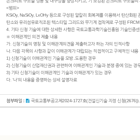
콘크리트 구조물 성능 및 내구성을 향상시키고, 기 보강된 콘크리트 구조물의
<범위>
KSiOy, NaSiOy, LxOHy 등으로 구성된 알칼리 회복제를 이용해서 
탄소와 유리섬유로직조된 텍스타일 그리드와 무기계 접착제로 구성된 FRCM 
4. 기타 신청 기술에 대한 상세한 사항은 국토교통과학기술진흥원 기술인증센터 (
※ 이해관계인 의견 제출 내용
가. 신청기술의 명칭 및 이해관계의견을 제출하고자 하는 자의 인적사항
나. 다음 각목의 사항과 같이 이해관계가 대립되는 직접적이고 구체적인 내용
1) 신청기술이 이해관계인 기술을 모방․도용한 경우
2) 신청기술이 산업재산권과 관련하여 이해관계인 기술과 분쟁 중에 있는 경
3) 기타 신청기술이 이해관계인 기술과 이해관계가 있는 경우
다. ‘나’의 내용을 증명하는 상세 설명자료​​
첨부파일 :
국토교통부공고제2024-1727호(건설신기술 지정 신청(2676)).p