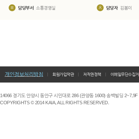
담당부서
소통경영실
담당자
김봄이
개인정보처리방침
회원가입약관
저작권정책
이메일무단수집거
14066 경기도 안양시 동안구 시민대로 286 (관양동 1600) 송백빌딩 2~7,9F / TE
COPYRIGHTS © 2014 KAIA, ALL RIGHTS RESERVED.