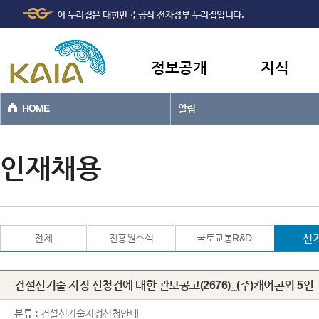
주메뉴
본문바로가기
이 누리집은 대한민국 공식 전자정부 누리집입니다.
바로가기
정보공개
지식
HOME
알림
인재채용
전체
진흥원소식
국토교통R&D
신
건설신기술 지정 신청건에 대한 관보공고(2676)_(주)캐어콘외 5인
분류 :
건설신기술지정신청안내